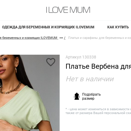
ОДЕЖДА ДЛЯ БЕРЕМЕННЫХ И КОРМЯЩИХ ILOVEMUM
КАК КУПИТЬ
я беременных и кормящих ILOVEMUM
Платья и сарафаны для беременных и к
Артикул
130338
Платье Вербена дл
Нет в наличии
Подобрать
размер
* - цена может измениться в зависимости 
также от размера Вашей персональной ск