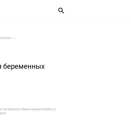
ормящих
я беременных
от выбранного Вами маркетплейса, а
идки