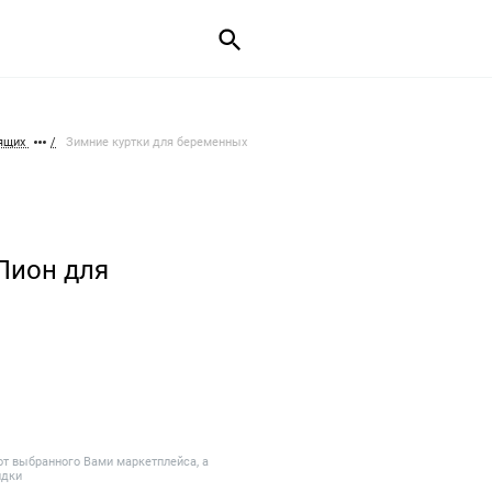
мящих
Зимние куртки для беременных
Лион для
от выбранного Вами маркетплейса, а
идки