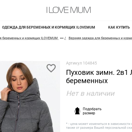
ОДЕЖДА ДЛЯ БЕРЕМЕННЫХ И КОРМЯЩИХ ILOVEMUM
КАК КУПИТЬ
я беременных и кормящих ILOVEMUM
Верхняя одежда для беременных и кор
Артикул
104845
Пуховик зимн. 2в1 
беременных
Нет в наличии
Подобрать
размер
* - цена может измениться в зависимости 
также от размера Вашей персональной ск