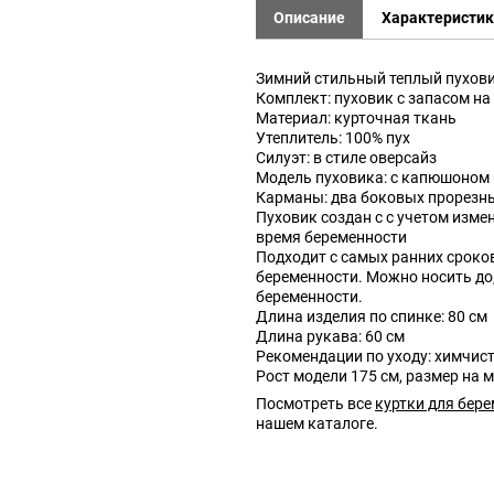
Описание
Характеристи
Зимний стильный теплый пухов
Комплект: пуховик с запасом на
Материал: курточная ткань
Утеплитель: 100% пух
Силуэт: в стиле оверсайз
Модель пуховика: с капюшоном (
Карманы: два боковых прорезн
Пуховик создан с с учетом изме
время беременности
Подходит с самых ранних сроков
беременности. Можно носить до,
беременности.
Длина изделия по спинке: 80 см
Длина рукава: 60 см
Рекомендации по уходу: химчис
Рост модели 175 см, размер на 
Посмотреть все
куртки для бер
нашем каталоге.