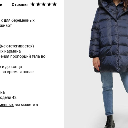
ки
Отзывы
ик для беременных
 живот
не отстегивается)
ых кармана
нения пропорций тела во
 и до конца
 во время и после
тка
модели 42
еменных
вы можете в