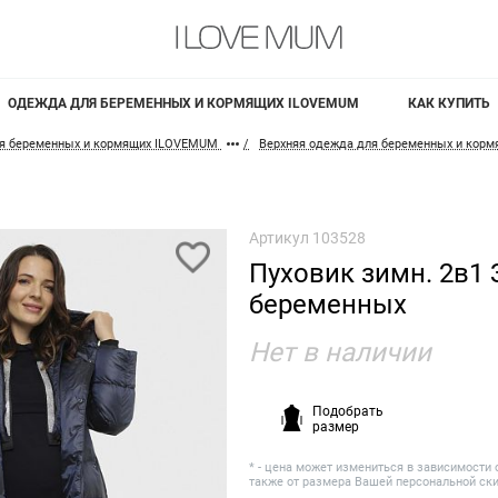
ОДЕЖДА ДЛЯ БЕРЕМЕННЫХ И КОРМЯЩИХ ILOVEMUM
КАК КУПИТЬ
я беременных и кормящих ILOVEMUM
Верхняя одежда для беременных и кор
Артикул
103528
Пуховик зимн. 2в1 
беременных
Нет в наличии
Подобрать
размер
* - цена может измениться в зависимости 
также от размера Вашей персональной ск