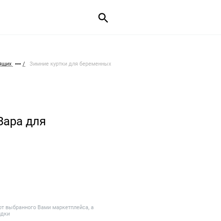
мящих
Зимние куртки для беременных
Зара для
от выбранного Вами маркетплейса, а
идки