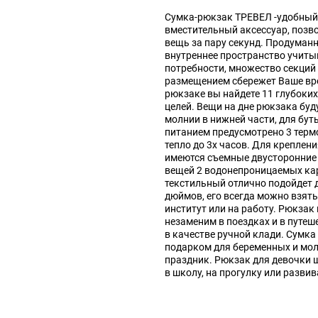
Сумка-рюкзак ТРЕВЕЛ -удобный,
вместительный аксессуар, поз
вещь за пару секунд. Продуман
внутреннее пространство учиты
потребности, множество секций
размещением сбережет Ваше вре
рюкзаке вы найдете 11 глубоки
целей. Вещи на дне рюкзака буд
молнии в нижней части, для бут
питанием предусмотрено 3 тер
тепло до 3х часов. Для креплени
имеются съемные двусторонние
вещей 2 водонепроницаемых ка
текстильный отлично подойдет д
дюймов, его всегда можно взять
институт или на работу. Рюкзак
незаменим в поездках и в путеш
в качестве ручной клади. Сумка
подарком для беременных и мо
праздник. Рюкзак для девочки 
в школу, на прогулку или разв