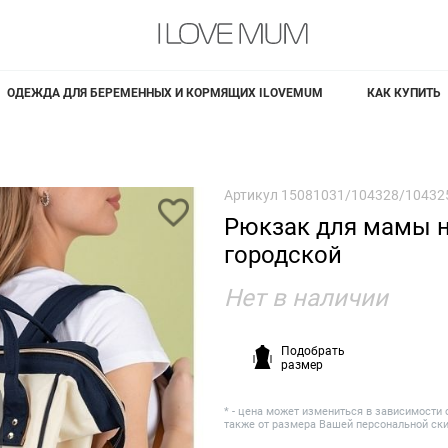
ОДЕЖДА ДЛЯ БЕРЕМЕННЫХ И КОРМЯЩИХ ILOVEMUM
КАК КУПИТЬ
Артикул
15081031/104328/10432
Рюкзак для мамы н
городской
Нет в наличии
Подобрать
размер
* - цена может измениться в зависимости 
также от размера Вашей персональной ск