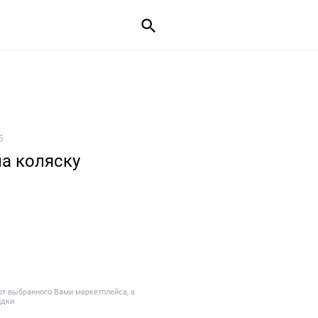
5
а коляску
от выбранного Вами маркетплейса, а
идки