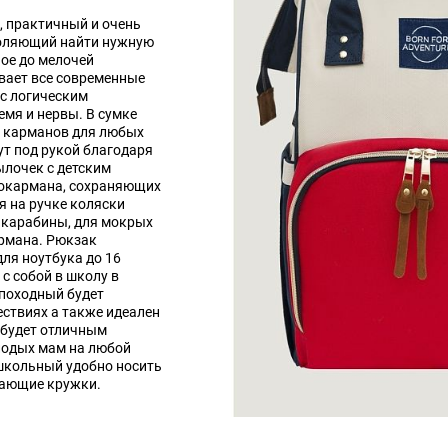
 практичный и очень
воляющий найти нужную
ное до мелочей
вает все современные
 с логическим
мя и нервы. В сумке
х карманов для любых
ут под рукой благодаря
ылочек с детским
мокармана, сохраняющих
я на ручке коляски
 карабины, для мокрых
рмана. Рюкзак
ля ноутбука до 16
 с собой в школу в
 походный будет
ествиях а также идеален
 будет отличным
лодых мам на любой
школьный удобно носить
ивающие кружки.