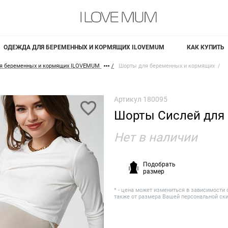
ОДЕЖДА ДЛЯ БЕРЕМЕННЫХ И КОРМЯЩИХ ILOVEMUM
КАК КУПИТЬ
я беременных и кормящих ILOVEMUM
Шорты для беременных и кормящих
Артикул
180095
Шорты Сислей для
Нет в наличии
Подобрать
размер
* - цена может измениться в зависимости 
также от размера Вашей персональной ск