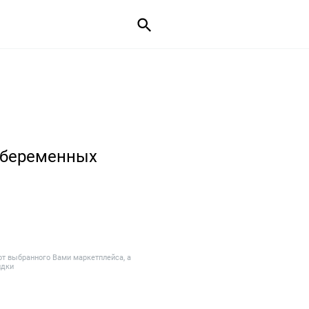
 беременных
от выбранного Вами маркетплейса, а
идки