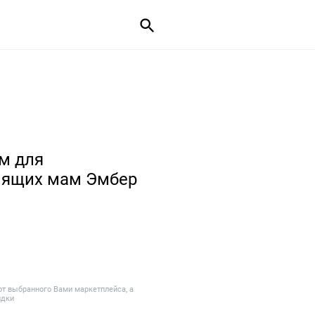
м для
мящих мам Эмбер
от выбранного Вами маркетплейса, а
идки