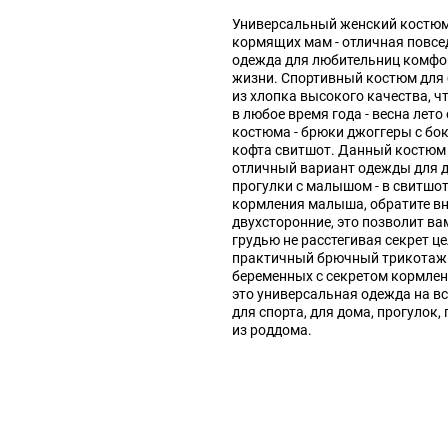
Универсальный женский костюм
кормящих мам - отличная повс
одежда для любительниц комфор
жизни. Спортивный костюм для
из хлопка высокого качества, ч
в любое время года - весна лето
костюма - брюки джоггеры с б
кофта свитшот. Данный костюм 
отличный вариант одежды для д
прогулки с малышом - в свитшот
кормления малыша, обратите в
двухсторонние, это позволит в
грудью не расстегивая секрет ц
практичный брючный трикотаж
беременных с секретом кормлени
это универсальная одежда на вс
для спорта, для дома, прогулок,
из роддома.