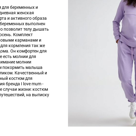
 для беременных и
едневная женская
та и активного образа
 беременных выполнен
то позволит телу дышать
 осень. Комплект
оковыми карманами и
для кормления так же
ома. Он комфортен для
е есть молнии для
нимание молнии
ам покормить малыша
еликом. Качественный и
ный костюм для
я бренда I love mum -
е случаи жизни: костюм
 путешествий, на выписку