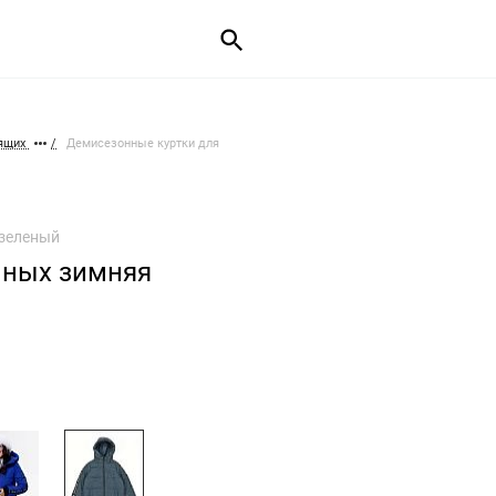
мящих
Демисезонные куртки для
-зеленый
нных зимняя