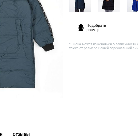
Подобрать
размер
* - цена может измениться в зависимости 
также от размера Вашей персональной ск
ки
Отзывы